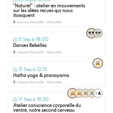
10
Sep à
18:00
"Naturel" : atelier en mouvements
sur les idées recues qui nous
itoxiquent
kawaa Marseille - Marseille
11
Sep à
18:00
Danses Rebelles
kawaa Marseille - Marseille
17
Sep à
12:15
Hatha yoga & pranayama
kawaa Marseille - Marseille
9
17
Sep à
18:30
Atelier conscience corporelle du
ventre, notre second cerveau